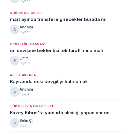
0 yanıt
DOĞUM KULÜPLERI
mart ayında transfere girecekler burada mı
Anonim
A
0 yanıt
CINSELLIK (HASSAS)
ön sevişme beklentisi tek taraflı mı olmalı
Elif Y.
E
0 yanıt
AILE & AKRABA
Bayramda eski sevgiliyi hatırlamak
Anonim
A
1 yanıt
TÜP BEBEK & İNFERTILITE
Kuzey Kıbrıs'ta yumurta alıcılığı yapan var mı
Selin Ç.
S
0 yanıt