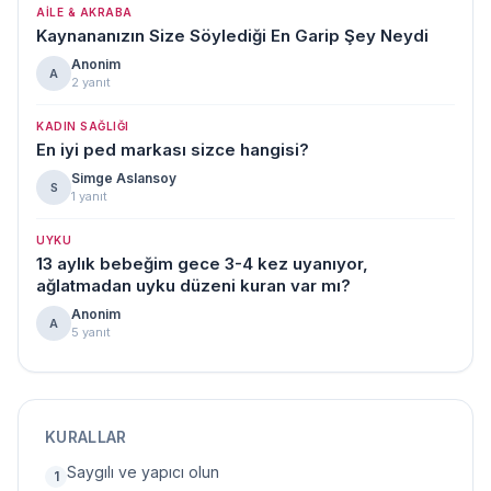
AILE & AKRABA
Kaynananızın Size Söylediği En Garip Şey Neydi
Anonim
A
2 yanıt
KADIN SAĞLIĞI
En iyi ped markası sizce hangisi?
Simge Aslansoy
S
1 yanıt
UYKU
13 aylık bebeğim gece 3-4 kez uyanıyor,
ağlatmadan uyku düzeni kuran var mı?
Anonim
A
5 yanıt
KURALLAR
Saygılı ve yapıcı olun
1