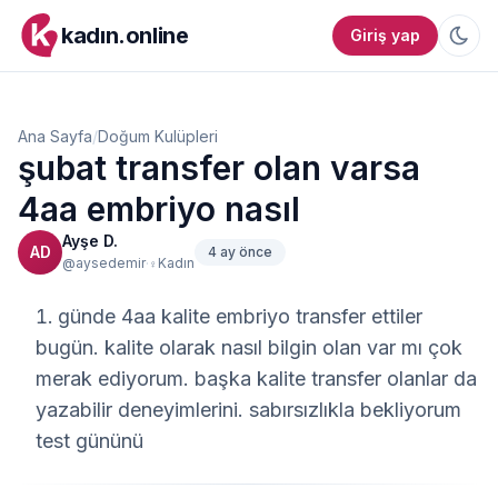
kadın.online
Giriş yap
Ana Sayfa
/
Doğum Kulüpleri
şubat transfer olan varsa
4aa embriyo nasıl
Ayşe D.
AD
4 ay önce
·
@aysedemir
Kadın
♀
günde 4aa kalite embriyo transfer ettiler
bugün. kalite olarak nasıl bilgin olan var mı çok
merak ediyorum. başka kalite transfer olanlar da
yazabilir deneyimlerini. sabırsızlıkla bekliyorum
test gününü