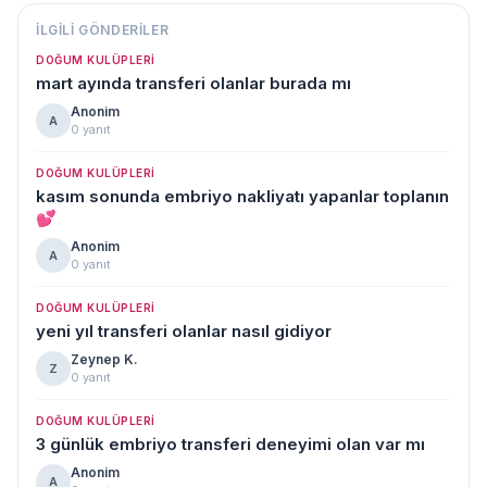
İLGILI GÖNDERILER
DOĞUM KULÜPLERI
mart ayında transferi olanlar burada mı
Anonim
A
0 yanıt
DOĞUM KULÜPLERI
kasım sonunda embriyo nakliyatı yapanlar toplanın
💕
Anonim
A
0 yanıt
DOĞUM KULÜPLERI
yeni yıl transferi olanlar nasıl gidiyor
Zeynep K.
Z
0 yanıt
DOĞUM KULÜPLERI
3 günlük embriyo transferi deneyimi olan var mı
Anonim
A