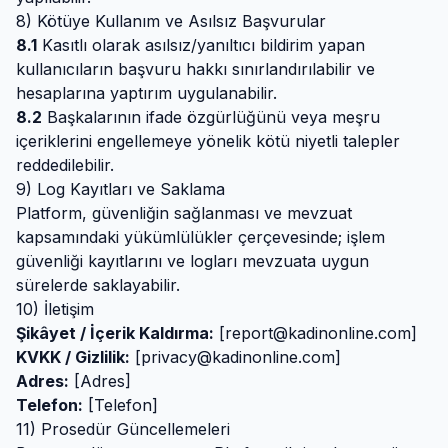
8) Kötüye Kullanım ve Asılsız Başvurular
8.1
Kasıtlı olarak asılsız/yanıltıcı bildirim yapan
kullanıcıların başvuru hakkı sınırlandırılabilir ve
hesaplarına yaptırım uygulanabilir.
8.2
Başkalarının ifade özgürlüğünü veya meşru
içeriklerini engellemeye yönelik kötü niyetli talepler
reddedilebilir.
9) Log Kayıtları ve Saklama
Platform, güvenliğin sağlanması ve mevzuat
kapsamındaki yükümlülükler çerçevesinde; işlem
güvenliği kayıtlarını ve logları mevzuata uygun
sürelerde saklayabilir.
10) İletişim
Şikâyet / İçerik Kaldırma:
[
report@kadinonline.com
]
KVKK / Gizlilik:
[
privacy@kadinonline.com
]
Adres:
[Adres]
Telefon:
[Telefon]
11) Prosedür Güncellemeleri