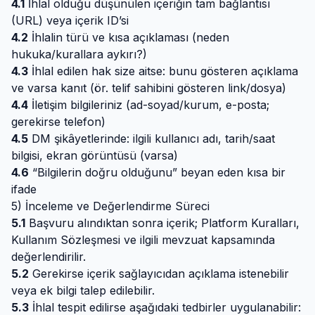
4.1
İhlal olduğu düşünülen içeriğin tam bağlantısı
(URL) veya içerik ID’si
4.2
İhlalin türü ve kısa açıklaması (neden
hukuka/kurallara aykırı?)
4.3
İhlal edilen hak size aitse: bunu gösteren açıklama
ve varsa kanıt (ör. telif sahibini gösteren link/dosya)
4.4
İletişim bilgileriniz (ad-soyad/kurum, e-posta;
gerekirse telefon)
4.5
DM şikâyetlerinde: ilgili kullanıcı adı, tarih/saat
bilgisi, ekran görüntüsü (varsa)
4.6
“Bilgilerin doğru olduğunu” beyan eden kısa bir
ifade
5) İnceleme ve Değerlendirme Süreci
5.1
Başvuru alındıktan sonra içerik; Platform Kuralları,
Kullanım Sözleşmesi ve ilgili mevzuat kapsamında
değerlendirilir.
5.2
Gerekirse içerik sağlayıcıdan açıklama istenebilir
veya ek bilgi talep edilebilir.
5.3
İhlal tespit edilirse aşağıdaki tedbirler uygulanabilir: