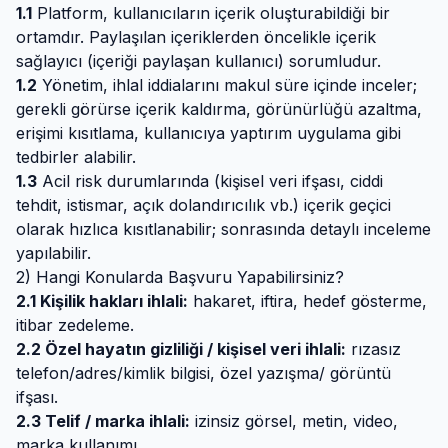
1.1
Platform, kullanıcıların içerik oluşturabildiği bir
ortamdır. Paylaşılan içeriklerden öncelikle içerik
sağlayıcı (içeriği paylaşan kullanıcı) sorumludur.
1.2
Yönetim, ihlal iddialarını makul süre içinde inceler;
gerekli görürse içerik kaldırma, görünürlüğü azaltma,
erişimi kısıtlama, kullanıcıya yaptırım uygulama gibi
tedbirler alabilir.
1.3
Acil risk durumlarında (kişisel veri ifşası, ciddi
tehdit, istismar, açık dolandırıcılık vb.) içerik geçici
olarak hızlıca kısıtlanabilir; sonrasında detaylı inceleme
yapılabilir.
2) Hangi Konularda Başvuru Yapabilirsiniz?
2.1 Kişilik hakları ihlali:
hakaret, iftira, hedef gösterme,
itibar zedeleme.
2.2 Özel hayatın gizliliği / kişisel veri ihlali:
rızasız
telefon/adres/kimlik bilgisi, özel yazışma/ görüntü
ifşası.
2.3 Telif / marka ihlali:
izinsiz görsel, metin, video,
marka kullanımı.