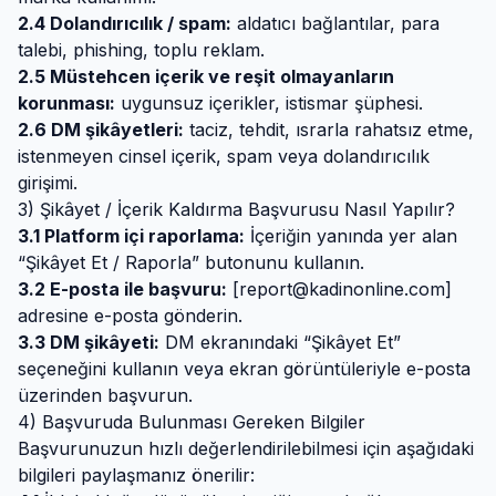
2.4 Dolandırıcılık / spam:
aldatıcı bağlantılar, para
talebi, phishing, toplu reklam.
2.5 Müstehcen içerik ve reşit olmayanların
korunması:
uygunsuz içerikler, istismar şüphesi.
2.6 DM şikâyetleri:
taciz, tehdit, ısrarla rahatsız etme,
istenmeyen cinsel içerik, spam veya dolandırıcılık
girişimi.
3) Şikâyet / İçerik Kaldırma Başvurusu Nasıl Yapılır?
3.1 Platform içi raporlama:
İçeriğin yanında yer alan
“Şikâyet Et / Raporla” butonunu kullanın.
3.2 E-posta ile başvuru:
[
report@kadinonline.com
]
adresine e-posta gönderin.
3.3 DM şikâyeti:
DM ekranındaki “Şikâyet Et”
seçeneğini kullanın veya ekran görüntüleriyle e-posta
üzerinden başvurun.
4) Başvuruda Bulunması Gereken Bilgiler
Başvurunuzun hızlı değerlendirilebilmesi için aşağıdaki
bilgileri paylaşmanız önerilir: