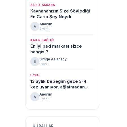
AILE & AKRABA
Kaynananızın Size Söylediği
En Garip Şey Neydi
Anonim
A
2 yanıt
KADIN SAĞLIĞI
En iyi ped markası sizce
hangisi?
Simge Aslansoy
S
1 yanıt
UYKU
13 aylık bebeğim gece 3-4
kez uyanıyor, ağlatmadan
uyku düzeni kuran var mı?
Anonim
A
5 yanıt
KURALLAR