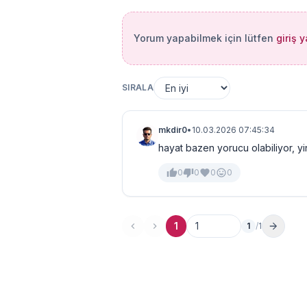
Yorum yapabilmek için lütfen
giriş 
SIRALA
mkdir0
•
10.03.2026 07:45:34
hayat bazen yorucu olabiliyor, y
0
0
0
0
1
1
/
1
Sayfa no