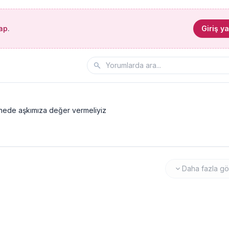
yap
.
Giriş y
inede aşkımıza değer vermeliyiz
Daha fazla gö