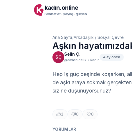
kadın.online
Sohbet et · paylaş · güçlen
Ana Sayfa
/
Arkadaşlık / Sosyal Çevre
Aşkın hayatımızdak
Selin Ç.
SÇ
4 ay önce
·
@selenicelik
Kadın
♀
Hep iş güç peşinde koşarken, aile
de aşkı araya sokmak gerçekten 
siz ne düşünüyorsunuz?
1
0
0
YORUMLAR