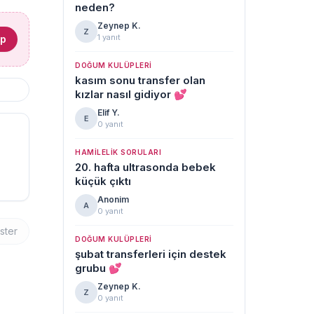
neden?
Zeynep K.
Z
1 yanıt
ap
DOĞUM KULÜPLERI
kasım sonu transfer olan
kızlar nasıl gidiyor 💕
Elif Y.
E
0 yanıt
HAMILELIK SORULARI
20. hafta ultrasonda bebek
küçük çıktı
Anonim
A
0 yanıt
ster
DOĞUM KULÜPLERI
şubat transferleri için destek
grubu 💕
Zeynep K.
Z
0 yanıt