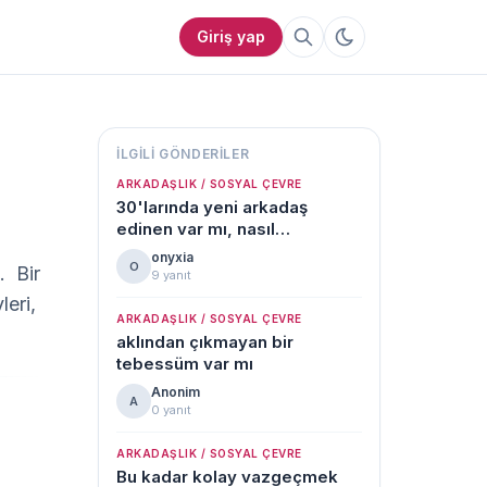
Giriş yap
İLGILI GÖNDERILER
ARKADAŞLIK / SOSYAL ÇEVRE
30'larında yeni arkadaş
edinen var mı, nasıl
başardınız?
onyxia
O
 Bir 
9 yanıt
ri, 
ARKADAŞLIK / SOSYAL ÇEVRE
aklından çıkmayan bir
tebessüm var mı
Anonim
A
0 yanıt
ARKADAŞLIK / SOSYAL ÇEVRE
Bu kadar kolay vazgeçmek