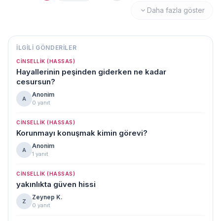
Daha fazla göster
İLGILI GÖNDERILER
CINSELLIK (HASSAS)
Hayallerinin peşinden giderken ne kadar
cesursun?
Anonim
A
0 yanıt
CINSELLIK (HASSAS)
Korunmayı konuşmak kimin görevi?
Anonim
A
1 yanıt
CINSELLIK (HASSAS)
yakınlıkta güven hissi
Zeynep K.
Z
0 yanıt