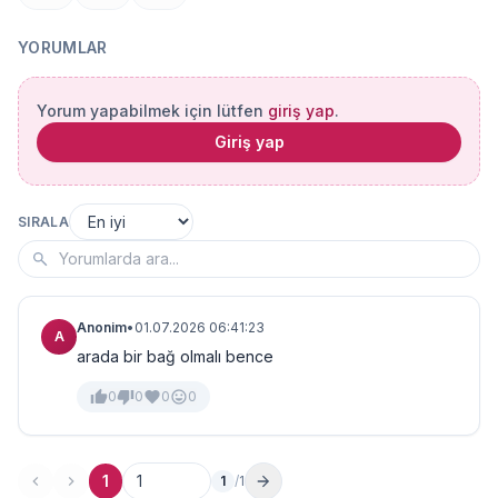
YORUMLAR
Yorum yapabilmek için lütfen
giriş yap
.
Giriş yap
SIRALA
Anonim
•
01.07.2026 06:41:23
A
arada bir bağ olmalı bence
0
0
0
0
1
1
/
1
Sayfa no