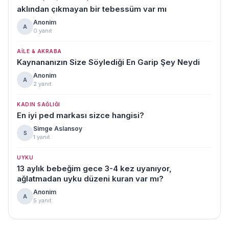
aklından çıkmayan bir tebessüm var mı
Anonim
A
0 yanıt
AILE & AKRABA
Kaynananızın Size Söylediği En Garip Şey Neydi
Anonim
A
2 yanıt
KADIN SAĞLIĞI
En iyi ped markası sizce hangisi?
Simge Aslansoy
S
1 yanıt
UYKU
13 aylık bebeğim gece 3-4 kez uyanıyor,
ağlatmadan uyku düzeni kuran var mı?
Anonim
A
5 yanıt