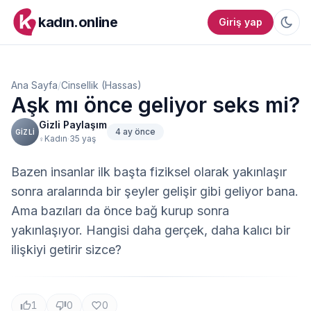
kadın.online
Giriş yap
Ana Sayfa
/
Cinsellik (Hassas)
Aşk mı önce geliyor seks mi?
Gizli Paylaşım
4 ay önce
GIZLI
·
Kadın
35 yaş
♀
Bazen insanlar ilk başta fiziksel olarak yakınlaşır 
sonra aralarında bir şeyler gelişir gibi geliyor bana. 
Ama bazıları da önce bağ kurup sonra 
yakınlaşıyor. Hangisi daha gerçek, daha kalıcı bir 
ilişkiyi getirir sizce?
1
0
0