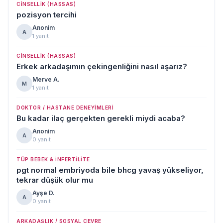
CINSELLIK (HASSAS)
pozisyon tercihi
Anonim
A
1 yanıt
CINSELLIK (HASSAS)
Erkek arkadaşımın çekingenliğini nasıl aşarız?
Merve A.
M
1 yanıt
DOKTOR / HASTANE DENEYIMLERI
Bu kadar ilaç gerçekten gerekli miydi acaba?
Anonim
A
0 yanıt
TÜP BEBEK & İNFERTILITE
pgt normal embriyoda bile bhcg yavaş yükseliyor,
tekrar düşük olur mu
Ayşe D.
A
0 yanıt
ARKADAŞLIK / SOSYAL ÇEVRE