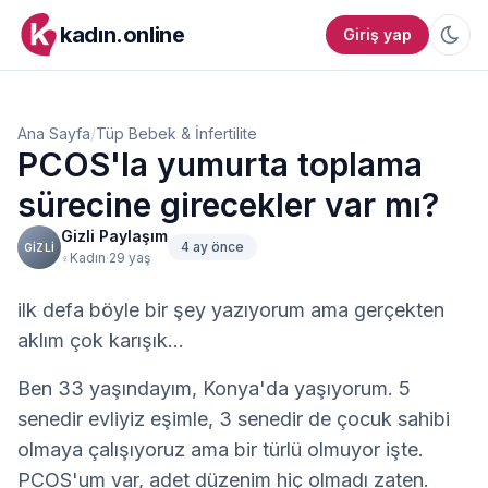
kadın.online
Giriş yap
Ana Sayfa
/
Tüp Bebek & İnfertilite
PCOS'la yumurta toplama
sürecine girecekler var mı?
Gizli Paylaşım
4 ay önce
GIZLI
·
Kadın
29 yaş
♀
ilk defa böyle bir şey yazıyorum ama gerçekten 
aklım çok karışık...
Ben 33 yaşındayım, Konya'da yaşıyorum. 5 
senedir evliyiz eşimle, 3 senedir de çocuk sahibi 
olmaya çalışıyoruz ama bir türlü olmuyor işte. 
PCOS'um var, adet düzenim hiç olmadı zaten. 