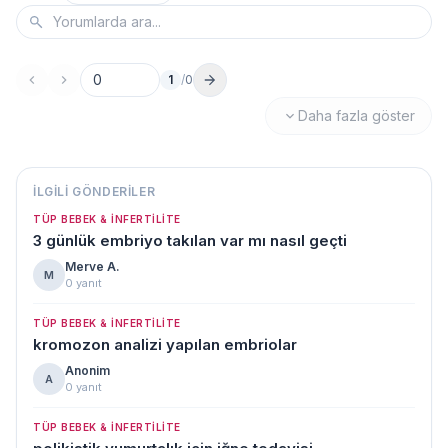
1
/
0
Sayfa no
Daha fazla göster
İLGILI GÖNDERILER
TÜP BEBEK & İNFERTILITE
3 günlük embriyo takılan var mı nasıl geçti
Merve A.
M
0 yanıt
TÜP BEBEK & İNFERTILITE
kromozon analizi yapılan embriolar
Anonim
A
0 yanıt
TÜP BEBEK & İNFERTILITE