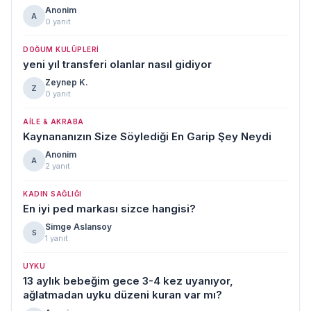
Anonim
A
0 yanıt
DOĞUM KULÜPLERI
yeni yıl transferi olanlar nasıl gidiyor
Zeynep K.
Z
0 yanıt
AILE & AKRABA
Kaynananızın Size Söylediği En Garip Şey Neydi
Anonim
A
2 yanıt
KADIN SAĞLIĞI
En iyi ped markası sizce hangisi?
Simge Aslansoy
S
1 yanıt
UYKU
13 aylık bebeğim gece 3-4 kez uyanıyor,
ağlatmadan uyku düzeni kuran var mı?