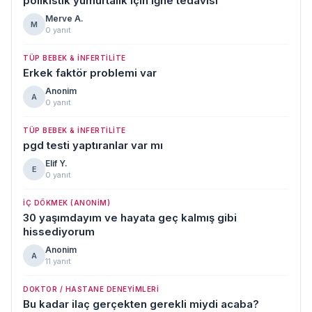
polikistik yumurtalık için iğne tedavisi
Merve A.
M
0 yanıt
TÜP BEBEK & İNFERTILITE
Erkek faktör problemi var
Anonim
A
0 yanıt
TÜP BEBEK & İNFERTILITE
pgd testi yaptıranlar var mı
Elif Y.
E
0 yanıt
İÇ DÖKMEK (ANONIM)
30 yaşımdayım ve hayata geç kalmış gibi
hissediyorum
Anonim
A
11 yanıt
DOKTOR / HASTANE DENEYIMLERI
Bu kadar ilaç gerçekten gerekli miydi acaba?