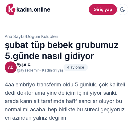
kadın.online
Giriş yap
Ana Sayfa
/
Doğum Kulüpleri
şubat tüp bebek grubumuz
5.günde nasıl gidiyor
Ayşe D.
AD
4 ay önce
·
·
@aysedemir
Kadın
31 yaş
♀
4aa embriyo transferim oldu 5 günlük. çok kaliteli 
dedi doktor ama yine de içim içimi yiyor sanki. 
arada karın alt tarafımda hafif sancılar oluyor bu 
normal mi acaba. hep birlikte bu süreci geçiyoruz 
en azından yalnız değilim