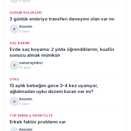
0 yanıt
DOĞUM KULÜPLERI
3 günlük embriyo transferi deneyimi olan var mı
Anonim
A
0 yanıt
SAÇ BAKIMI
Evde saç boyama: 2 yılda öğrendiklerim, kuaför
sonucu almak mümkün
samurayinkizi
S
14 yanıt
UYKU
13 aylık bebeğim gece 3-4 kez uyanıyor,
ağlatmadan uyku düzeni kuran var mı?
Anonim
A
5 yanıt
TÜP BEBEK & İNFERTILITE
Erkek faktör problemi var
Anonim