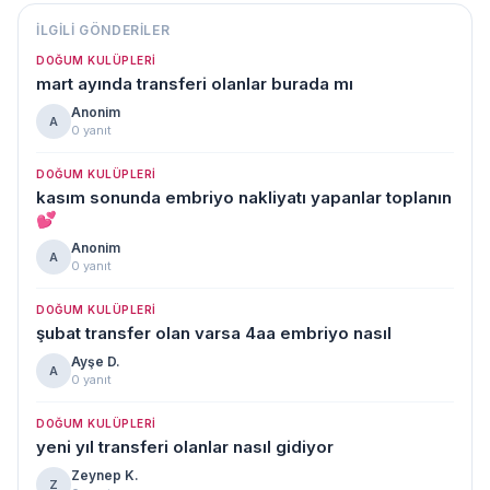
İLGILI GÖNDERILER
DOĞUM KULÜPLERI
mart ayında transferi olanlar burada mı
Anonim
A
0 yanıt
DOĞUM KULÜPLERI
kasım sonunda embriyo nakliyatı yapanlar toplanın
💕
Anonim
A
0 yanıt
DOĞUM KULÜPLERI
şubat transfer olan varsa 4aa embriyo nasıl
Ayşe D.
A
0 yanıt
DOĞUM KULÜPLERI
yeni yıl transferi olanlar nasıl gidiyor
Zeynep K.
Z