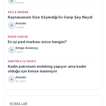
A
0 yanıt
AILE & AKRABA
Kaynananızın Size Söylediği En Garip Şey Neydi
Anonim
A
2 yanıt
KADIN SAĞLIĞI
En iyi ped markası sizce hangisi?
Simge Aslansoy
S
1 yanıt
KARIYER & İŞ HAYATI
Kadın patronum mobbing yapıyor ama kadın
olduğu için kimse inanmıyor
Anonim
A
28 yanıt
KURALLAR