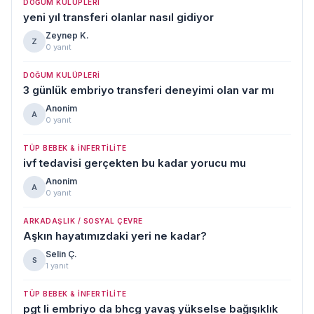
DOĞUM KULÜPLERI
yeni yıl transferi olanlar nasıl gidiyor
Zeynep K.
Z
0 yanıt
DOĞUM KULÜPLERI
3 günlük embriyo transferi deneyimi olan var mı
Anonim
A
0 yanıt
TÜP BEBEK & İNFERTILITE
ivf tedavisi gerçekten bu kadar yorucu mu
Anonim
A
0 yanıt
ARKADAŞLIK / SOSYAL ÇEVRE
Aşkın hayatımızdaki yeri ne kadar?
Selin Ç.
S
1 yanıt
TÜP BEBEK & İNFERTILITE
pgt li embriyo da bhcg yavaş yükselse bağışıklık