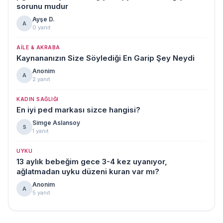
sorunu mudur
Ayşe D.
A
0 yanıt
AILE & AKRABA
Kaynananızın Size Söylediği En Garip Şey Neydi
Anonim
A
2 yanıt
KADIN SAĞLIĞI
En iyi ped markası sizce hangisi?
Simge Aslansoy
S
1 yanıt
UYKU
13 aylık bebeğim gece 3-4 kez uyanıyor,
ağlatmadan uyku düzeni kuran var mı?
Anonim
A
5 yanıt