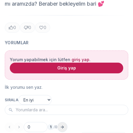
mı aramızda? Beraber bekleyelim bari 💕
0
0
0
YORUMLAR
Yorum yapabilmek için lütfen
giriş yap
.
Giriş yap
İlk yorumu sen yaz.
SIRALA
1
/
0
Sayfa no