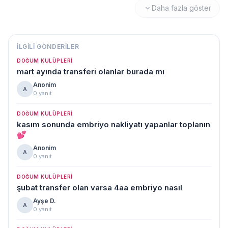
Daha fazla göster
İLGILI GÖNDERILER
DOĞUM KULÜPLERI
mart ayında transferi olanlar burada mı
Anonim
A
0 yanıt
DOĞUM KULÜPLERI
kasım sonunda embriyo nakliyatı yapanlar toplanın
💕
Anonim
A
0 yanıt
DOĞUM KULÜPLERI
şubat transfer olan varsa 4aa embriyo nasıl
Ayşe D.
A
0 yanıt