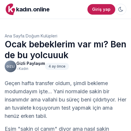
kadın.online
Giriş yap
Ana Sayfa
/
Doğum Kulüpleri
Ocak bebeklerim var mı? Ben
de bu yolcuuuk
Gizli Paylaşım
4 ay önce
GIZLI
Kadın
♀
Geçen hafta transfer oldum, şimdi bekleme 
modumdayım işte... Yani normalde sakin bir 
insanımdır ama vallahi bu süreç beni çıldırtıyor. Her 
an tuvalete koşuyorum test yapmak için ama 
henüz erken tabii.
Eşim "sakin ol canım" diyor ama nasıl sakin 