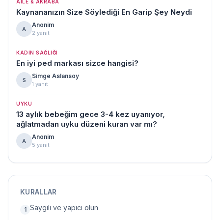
AILE & AKRABA
Kaynananızın Size Söylediği En Garip Şey Neydi
Anonim
A
2 yanıt
KADIN SAĞLIĞI
En iyi ped markası sizce hangisi?
Simge Aslansoy
S
1 yanıt
UYKU
13 aylık bebeğim gece 3-4 kez uyanıyor,
ağlatmadan uyku düzeni kuran var mı?
Anonim
A
5 yanıt
KURALLAR
Saygılı ve yapıcı olun
1