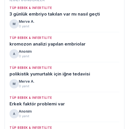
TÜP BEBEK & İNFERTILITE
3 günlük embriyo takılan var mı nasıl geçti
Merve A.
M
0 yanıt
TÜP BEBEK & İNFERTILITE
kromozon analizi yapılan embriolar
Anonim
A
0 yanıt
TÜP BEBEK & İNFERTILITE
polikistik yumurtalık için iğne tedavisi
Merve A.
M
0 yanıt
TÜP BEBEK & İNFERTILITE
Erkek faktör problemi var
Anonim
A
0 yanıt
TÜP BEBEK & İNFERTILITE