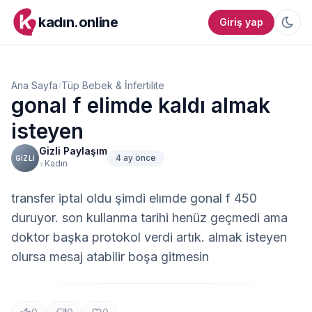
kadın.online
Giriş yap
Ana Sayfa
/
Tüp Bebek & İnfertilite
gonal f elimde kaldı almak
isteyen
Gizli Paylaşım
4 ay önce
GIZLI
Kadın
♀
transfer iptal oldu şimdi elımde gonal f 450 
duruyor. son kullanma tarihi henüz geçmedi ama 
doktor başka protokol verdi artık. almak isteyen 
olursa mesaj atabilir boşa gitmesin