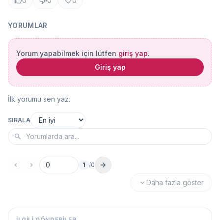
0
0
0
YORUMLAR
Yorum yapabilmek için lütfen
giriş yap
.
Giriş yap
İlk yorumu sen yaz.
SIRALA
1
/
0
Sayfa no
Daha fazla göster
İLGILI GÖNDERILER