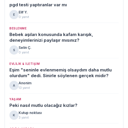
pgd testi yaptıranlar var mı
Elif Y.
E
0 yanıt
BESLENME
Bebek aşıları konusunda kafam karışık,
deneyimlerinizi paylaşır mısınız?
Selin Ç.
S
0 yanıt
EVLILIK & İLETIŞIM
Eşim "seninle evlenmemiş olsaydım daha mutlu
olurdum" dedi. Sinirle söylenen gerçek midir?
Anonim
A
13 yanıt
YAŞAM
Peki nasıl mutlu olacağız kızlar?
Kutup noktası
K
3 yanıt