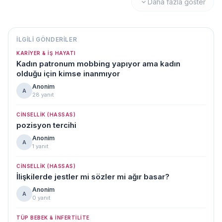
Daha fazla göster
İLGILI GÖNDERILER
KARIYER & İŞ HAYATI
Kadın patronum mobbing yapıyor ama kadın
olduğu için kimse inanmıyor
Anonim
A
28 yanıt
CINSELLIK (HASSAS)
pozisyon tercihi
Anonim
A
1 yanıt
CINSELLIK (HASSAS)
İlişkilerde jestler mi sözler mi ağır basar?
Anonim
A
0 yanıt
TÜP BEBEK & İNFERTILITE