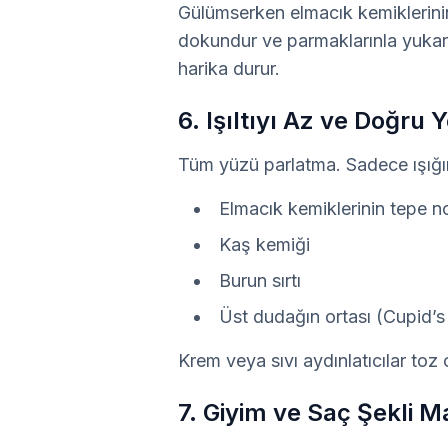
Gülümserken elmacık kemiklerinin
dokundur ve parmaklarınla yukarı 
harika durur.
6. Işıltıyı Az ve Doğru 
Tüm yüzü parlatma. Sadece ışığı
Elmacık kemiklerinin tepe n
Kaş kemiği
Burun sırtı
Üst dudağın ortası (Cupid’
Krem veya sıvı aydınlatıcılar toz
7. Giyim ve Saç Şekli 