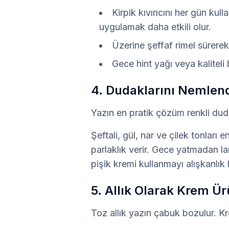
Kirpik kıvırıcını her gün kul
uygulamak daha etkili olur.
Üzerine şeffaf rimel sürerek k
Gece hint yağı veya kaliteli
4. Dudaklarını Nemlend
Yazın en pratik çözüm renkli duda
Şeftali, gül, nar ve çilek tonları 
parlaklık verir. Gece yatmadan la
pişik kremi kullanmayı alışkanlık h
5. Allık Olarak Krem Ürü
Toz allık yazın çabuk bozulur. Krem