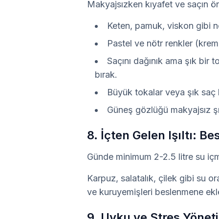
Makyajsızken kıyafet ve saçın ön
Keten, pamuk, viskon gibi ne
Pastel ve nötr renkler (krem,
Saçını dağınık ama şık bir t
bırak.
Büyük tokalar veya şık saç b
Güneş gözlüğü makyajsız şık
8. İçten Gelen Işıltı: 
Günde minimum 2-2.5 litre su içm
Karpuz, salatalık, çilek gibi su 
ve kuruyemişleri beslenmene ekle.
9. Uyku ve Stres Yönet