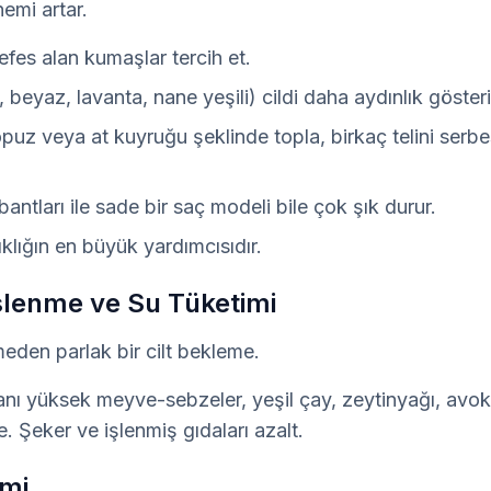
emi artar.
fes alan kumaşlar tercih et.
 beyaz, lavanta, nane yeşili) cildi daha aydınlık gösteri
opuz veya at kuyruğu şeklinde topla, birkaç telini serbe
antları ile sade bir saç modeli bile çok şık durur.
lığın en büyük yardımcısıdır.
Beslenme ve Su Tüketimi
eden parlak bir cilt bekleme. 
oranı yüksek meyve-sebzeler, yeşil çay, zeytinyağı, avok
 Şeker ve işlenmiş gıdaları azalt.
imi