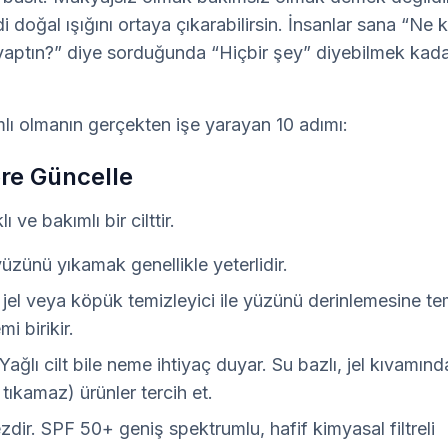
i doğal ışığını ortaya çıkarabilirsin. İnsanlar sana “Ne k
yaptın?” diye sorduğunda “Hiçbir şey” diyebilmek kada
mlı olmanın gerçekten işe yarayan 10 adımı:
öre Güncelle
 ve bakımlı bir cilttir.
yüzünü yıkamak genellikle yeterlidir.
jel veya köpük temizleyici ile yüzünü derinlemesine te
i birikir.
ağlı cilt bile neme ihtiyaç duyar. Su bazlı, jel kıvamınd
kamaz) ürünler tercih et.
dir. SPF 50+ geniş spektrumlu, hafif kimyasal filtreli