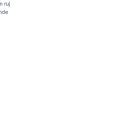
 ruj 
nde 