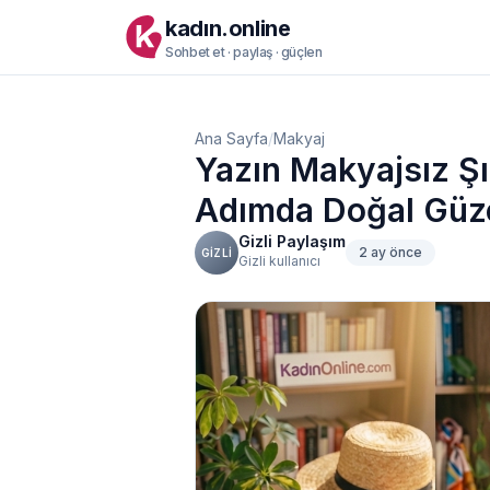
kadın.online
Sohbet et · paylaş · güçlen
Ana Sayfa
/
Makyaj
Yazın Makyajsız Şı
Adımda Doğal Güze
Gizli Paylaşım
2 ay önce
GIZLI
Gizli kullanıcı