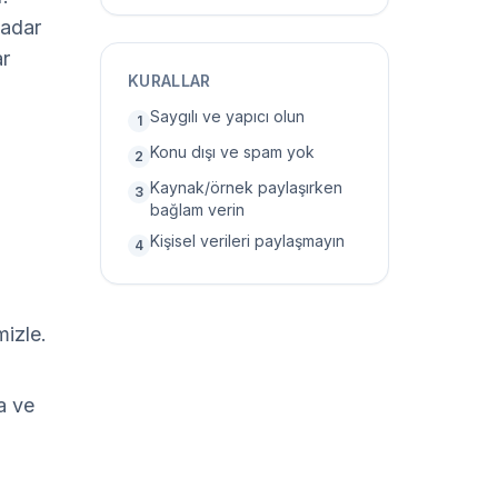
adar 
r 
KURALLAR
Saygılı ve yapıcı olun
1
Konu dışı ve spam yok
2
Kaynak/örnek paylaşırken
3
bağlam verin
Kişisel verileri paylaşmayın
4
mizle.
a ve