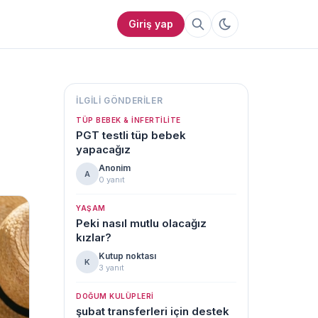
Giriş yap
İLGILI GÖNDERILER
TÜP BEBEK & İNFERTILITE
PGT testli tüp bebek
yapacağız
Anonim
A
0 yanıt
YAŞAM
Peki nasıl mutlu olacağız
kızlar?
Kutup noktası
K
3 yanıt
DOĞUM KULÜPLERI
şubat transferleri için destek