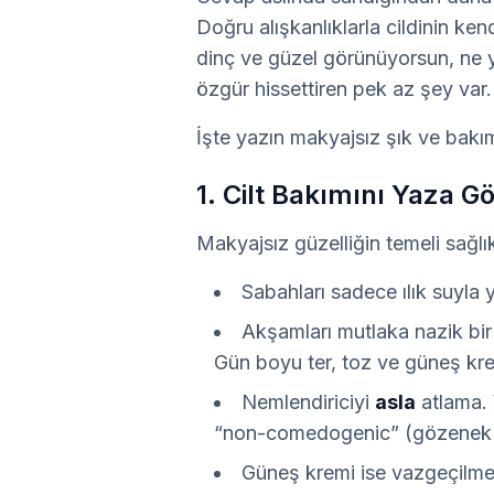
Doğru alışkanlıklarla cildinin kend
dinç ve güzel görünüyorsun, ne 
özgür hissettiren pek az şey var.
İşte yazın makyajsız şık ve bakı
1. Cilt Bakımını Yaza G
Makyajsız güzelliğin temeli sağlıklı
Sabahları sadece ılık suyla 
Akşamları mutlaka nazik bir 
Gün boyu ter, toz ve güneş krem
Nemlendiriciyi
asla
atlama. Y
“non-comedogenic” (gözenek tı
Güneş kremi ise vazgeçilmez