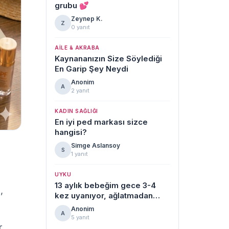
grubu 💕
Zeynep K.
Z
0 yanıt
AILE & AKRABA
Kaynananızın Size Söylediği
En Garip Şey Neydi
Anonim
A
2 yanıt
KADIN SAĞLIĞI
En iyi ped markası sizce
hangisi?
Simge Aslansoy
S
1 yanıt
UYKU
13 aylık bebeğim gece 3-4
 
kez uyanıyor, ağlatmadan
uyku düzeni kuran var mı?
Anonim
A
5 yanıt
 