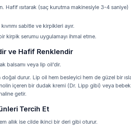
lan. Hafif ısıtarak (saç kurutma makinesiyle 3-4 saniye)
ıvrımı sabitle ve kirpikleri ayır.
 bir kirpik serumu uygulamayı ihmal etme.
ir ve Hafif Renklendir
k balsamı veya lip oil’dir.
en doğal durur. Lip oil hem besleyici hem de güzel bir ısla
nolin içeren bir dudak kremi (Dr. Lipp gibi) veya bebek 
aline getir.
nleri Tercih Et
 allık ise cilde ikinci bir deri gibi oturur.