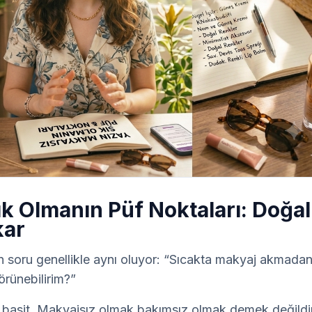
k Olmanın Püf Noktaları: Doğal
kar
an soru genellikle aynı oluyor: “Sıcakta makyaj akmadan,
örünebilirim?”
basit. Makyajsız olmak bakımsız olmak demek değildir.