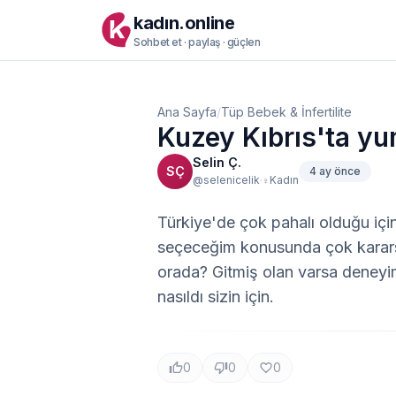
kadın.online
Sohbet et · paylaş · güçlen
Ana Sayfa
/
Tüp Bebek & İnfertilite
Kuzey Kıbrıs'ta yum
Selin Ç.
SÇ
4 ay önce
·
@selenicelik
Kadın
♀
Türkiye'de çok pahalı olduğu içi
seçeceğim konusunda çok kararsız
orada? Gitmiş olan varsa deneyiml
nasıldı sizin için.
0
0
0