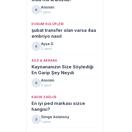
Anonim
A
1 yanıt
DOĞUM KULÜPLERI
şubat transfer olan varsa 4aa
embriyo nasıl
Ayşe D.
A
0 yanıt
AILE & AKRABA
Kaynananızın Size Söylediği
En Garip Şey Neydi
Anonim
A
2 yanıt
KADIN SAĞLIĞI
En iyi ped markası sizce
hangisi?
Simge Aslansoy
S
1 yanıt