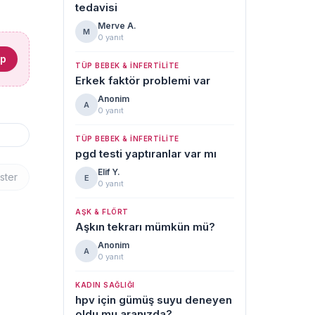
tedavisi
Merve A.
M
0 yanıt
ap
TÜP BEBEK & İNFERTILITE
Erkek faktör problemi var
Anonim
A
0 yanıt
TÜP BEBEK & İNFERTILITE
pgd testi yaptıranlar var mı
Elif Y.
ster
E
0 yanıt
AŞK & FLÖRT
Aşkın tekrarı mümkün mü?
Anonim
A
0 yanıt
KADIN SAĞLIĞI
hpv için gümüş suyu deneyen
oldu mu aranızda?