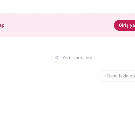
yap
.
Giriş y
Daha fazla gö