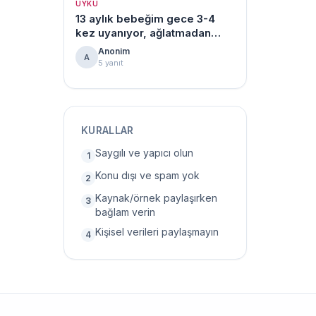
UYKU
13 aylık bebeğim gece 3-4
kez uyanıyor, ağlatmadan
uyku düzeni kuran var mı?
Anonim
A
5 yanıt
KURALLAR
Saygılı ve yapıcı olun
1
Konu dışı ve spam yok
2
Kaynak/örnek paylaşırken
3
bağlam verin
Kişisel verileri paylaşmayın
4