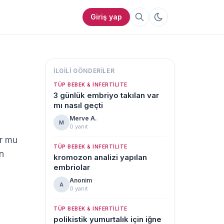
Giriş yap
İLGILI GÖNDERILER
TÜP BEBEK & İNFERTILITE
3 günlük embriyo takılan var
mı nasıl geçti
Merve A.
M
0 yanıt
r mu 
TÜP BEBEK & İNFERTILITE
 
kromozon analizi yapılan
embriolar
Anonim
A
0 yanıt
TÜP BEBEK & İNFERTILITE
polikistik yumurtalık için iğne