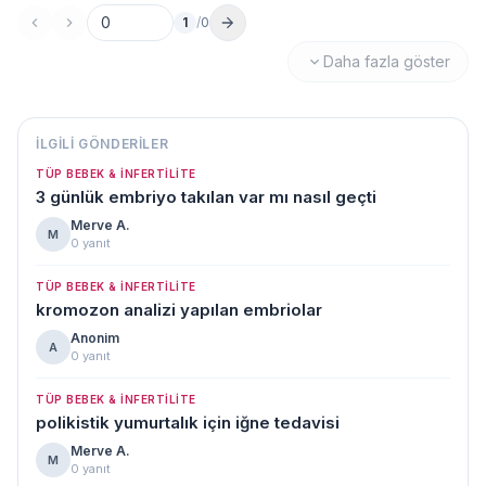
1
/
0
Sayfa no
Daha fazla göster
İLGILI GÖNDERILER
TÜP BEBEK & İNFERTILITE
3 günlük embriyo takılan var mı nasıl geçti
Merve A.
M
0 yanıt
TÜP BEBEK & İNFERTILITE
kromozon analizi yapılan embriolar
Anonim
A
0 yanıt
TÜP BEBEK & İNFERTILITE
polikistik yumurtalık için iğne tedavisi
Merve A.
M
0 yanıt