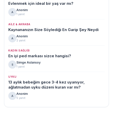
Evlenmek için ideal bir yaş var mı?
Anonim
A
1 yanıt
AILE & AKRABA
Kaynananızın Size Söylediği En Garip Şey Neydi
Anonim
A
2 yanıt
KADIN SAĞLIĞI
En iyi ped markası sizce hangisi?
Simge Aslansoy
S
1 yanıt
UYKU
13 aylık bebeğim gece 3-4 kez uyanıyor,
ağlatmadan uyku düzeni kuran var mı?
Anonim
A
5 yanıt