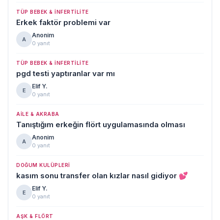
TÜP BEBEK & İNFERTILITE
Erkek faktör problemi var
Anonim
A
0 yanıt
TÜP BEBEK & İNFERTILITE
pgd testi yaptıranlar var mı
Elif Y.
E
0 yanıt
AILE & AKRABA
Tanıştığım erkeğin flört uygulamasında olması
Anonim
A
0 yanıt
DOĞUM KULÜPLERI
kasım sonu transfer olan kızlar nasıl gidiyor 💕
Elif Y.
E
0 yanıt
AŞK & FLÖRT