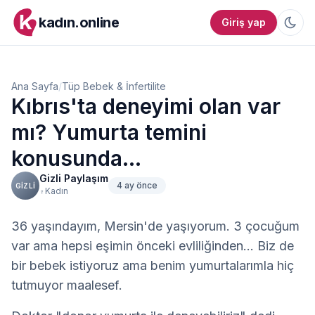
kadın.online
Giriş yap
Ana Sayfa
/
Tüp Bebek & İnfertilite
Kıbrıs'ta deneyimi olan var
mı? Yumurta temini
konusunda...
Gizli Paylaşım
4 ay önce
GIZLI
Kadın
♀
36 yaşındayım, Mersin'de yaşıyorum. 3 çocuğum 
var ama hepsi eşimin önceki evliliğinden... Biz de 
bir bebek istiyoruz ama benim yumurtalarımla hiç 
tutmuyor maalesef.