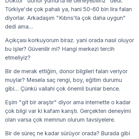
Doktor "donor yumurta ile deneyebiliriz" dedi. 
Türkiye'de çok pahalı ya, hani 50-60 bin lira falan 
diyorlar. Arkadaşım "Kıbrıs'ta çok daha uygun" 
dedi ama...
Açıkçası korkuyorum biraz. yani orada nasıl oluyor 
bu işler? Güvenilir mi? Hangi merkezi tercih 
etmeliyiz?
Bir de merak ettiğim, donor bilgileri falan veriyor 
muylar? Mesela saç rengi, boy, eğitim durumu 
gibi... Çünkü vallahi çok önemli bunlar bence.
Eşim "git bir araştır" diyor ama internette o kadar 
çok bilgi var ki kafam karıştı. Gerçekten deneyimi 
olan varsa çok memnun olurum tavsiyelere.
Bir de süreç ne kadar sürüyor orada? Burada gibi 