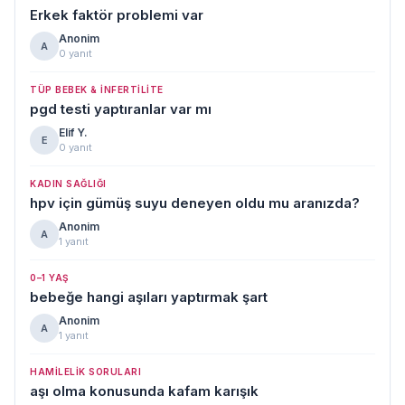
Erkek faktör problemi var
Anonim
A
0 yanıt
TÜP BEBEK & İNFERTILITE
pgd testi yaptıranlar var mı
Elif Y.
E
0 yanıt
KADIN SAĞLIĞI
hpv için gümüş suyu deneyen oldu mu aranızda?
Anonim
A
1 yanıt
0–1 YAŞ
bebeğe hangi aşıları yaptırmak şart
Anonim
A
1 yanıt
HAMILELIK SORULARI
aşı olma konusunda kafam karışık