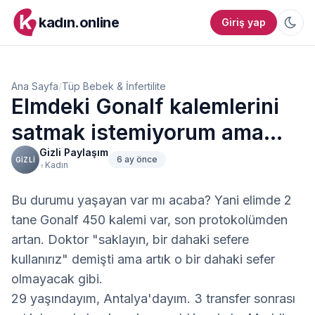
kadın.online
Giriş yap
Ana Sayfa
/
Tüp Bebek & İnfertilite
Elmdeki Gonalf kalemlerini
satmak istemiyorum ama...
Gizli Paylaşım
6 ay önce
GIZLI
Kadın
♀
Bu durumu yaşayan var mı acaba? Yani elimde 2 
tane Gonalf 450 kalemi var, son protokolümden 
artan. Doktor "saklayın, bir dahaki sefere 
kullanırız" demişti ama artık o bir dahaki sefer 
olmayacak gibi.
29 yaşındayım, Antalya'dayım. 3 transfer sonrası 