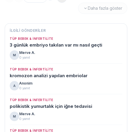
Sayfa no
Daha fazla göster
İLGILI GÖNDERILER
TÜP BEBEK & İNFERTILITE
3 günlük embriyo takılan var mı nasıl geçti
Merve A.
M
0 yanıt
TÜP BEBEK & İNFERTILITE
kromozon analizi yapılan embriolar
Anonim
A
0 yanıt
TÜP BEBEK & İNFERTILITE
polikistik yumurtalık için iğne tedavisi
Merve A.
M
0 yanıt
TÜP BEBEK & İNFERTILITE