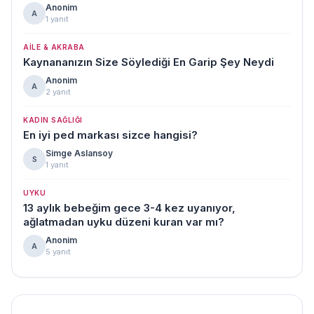
Anonim
A
1 yanıt
AILE & AKRABA
Kaynananızın Size Söylediği En Garip Şey Neydi
Anonim
A
2 yanıt
KADIN SAĞLIĞI
En iyi ped markası sizce hangisi?
Simge Aslansoy
S
1 yanıt
UYKU
13 aylık bebeğim gece 3-4 kez uyanıyor,
ağlatmadan uyku düzeni kuran var mı?
Anonim
A
5 yanıt