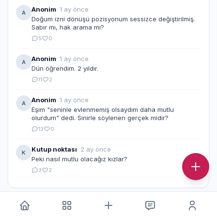
Anonim
· 1 ay önce
A
Doğum izni dönüşü pozisyonum sessizce değiştirilmiş.
Sabır mı, hak arama mı?
5
0
Anonim
· 1 ay önce
A
Dün öğrendim. 2 yıldır.
11
2
Anonim
· 1 ay önce
A
Eşim "seninle evlenmemiş olsaydım daha mutlu
olurdum" dedi. Sinirle söylenen gerçek midir?
13
0
Kutup noktası
· 2 ay önce
K
Peki nasıl mutlu olacağız kızlar?
3
2