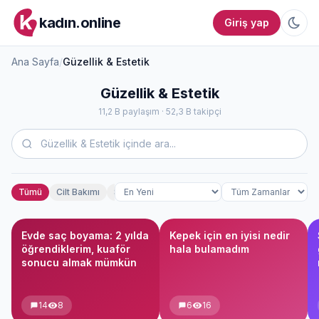
kadın.online
Giriş yap
Ana Sayfa
/
Güzellik & Estetik
Güzellik & Estetik
11,2 B paylaşım · 52,3 B takipçi
Tümü
Cilt Bakımı
Saç Bakımı
Makyaj
Estetik Deneyimleri
Evde saç boyama: 2 yılda
Kepek için en iyisi nedir
öğrendiklerim, kuaför
hala bulamadım
sonucu almak mümkün
14
8
6
16