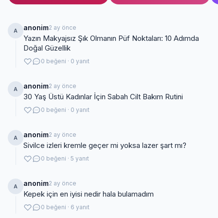
anonim
2 ay önce
A
Yazın Makyajsız Şık Olmanın Püf Noktaları: 10 Adımda
Doğal Güzellik
0 beğeni · 0 yanıt
anonim
2 ay önce
A
30 Yaş Üstü Kadınlar İçin Sabah Cilt Bakım Rutini
0 beğeni · 0 yanıt
anonim
2 ay önce
A
Sivilce izleri kremle geçer mi yoksa lazer şart mı?
0 beğeni · 5 yanıt
anonim
2 ay önce
A
Kepek için en iyisi nedir hala bulamadım
0 beğeni · 6 yanıt