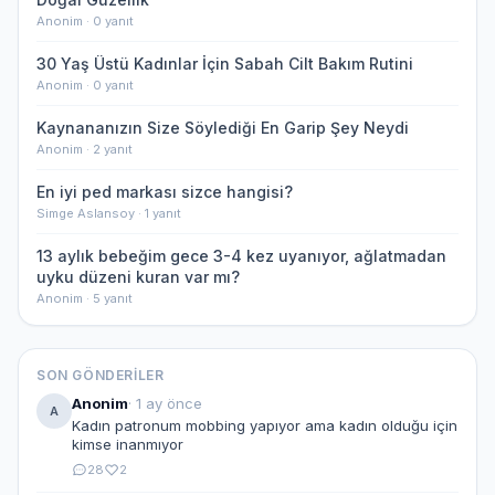
Anonim · 0 yanıt
30 Yaş Üstü Kadınlar İçin Sabah Cilt Bakım Rutini
Anonim · 0 yanıt
Kaynananızın Size Söylediği En Garip Şey Neydi
Anonim · 2 yanıt
En iyi ped markası sizce hangisi?
Simge Aslansoy · 1 yanıt
13 aylık bebeğim gece 3-4 kez uyanıyor, ağlatmadan
uyku düzeni kuran var mı?
Anonim · 5 yanıt
SON GÖNDERILER
Anonim
· 1 ay önce
A
Kadın patronum mobbing yapıyor ama kadın olduğu için
kimse inanmıyor
28
2